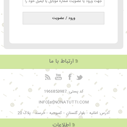
ورود / عضویت
ارتباط با ما
کد پستی: 1966853987
INFO[at]NONATUTTI.COM
آدرس: امانیه – بلوار گلستان – کمبوجیه – خرسند – پلاک 20
اطلاعات